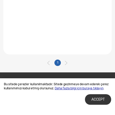
1
Bu sitede çerezler kullanılmaktadır. Sitede gezinmeye devam ederek çerez
Bize Ulaşın
SAMSUNG.COM
kullanımımızı kabul etmiş olursunuz.
Daha fazla bilgi için buraya tıklayın
.
Kullanım Şartları
Gizlilik ve Çerez Politikalarımız
ACCEPT