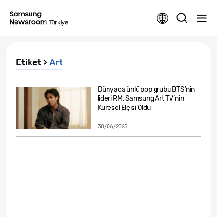
Etiket >
Art
Dünyaca ünlü pop grubu BTS’nin
lideri RM, Samsung Art TV’nin
Küresel Elçisi Oldu
30/06/2025