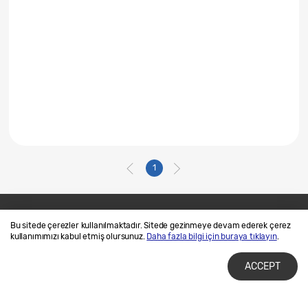
1
Bu sitede çerezler kullanılmaktadır. Sitede gezinmeye devam ederek çerez
Bize Ulaşın
SAMSUNG.COM
kullanımımızı kabul etmiş olursunuz.
Daha fazla bilgi için buraya tıklayın
.
Kullanım Şartları
Gizlilik ve Çerez Politikalarımız
ACCEPT