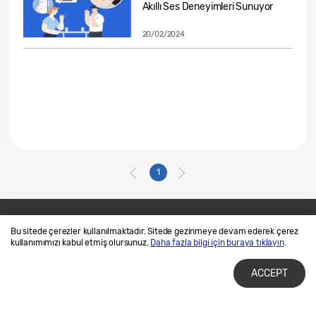
Akıllı Ses Deneyimleri Sunuyor
20/02/2024
1
Bu sitede çerezler kullanılmaktadır. Sitede gezinmeye devam ederek çerez
Bize Ulaşın
SAMSUNG.COM
kullanımımızı kabul etmiş olursunuz.
Daha fazla bilgi için buraya tıklayın
.
Kullanım Şartları
Gizlilik ve Çerez Politikalarımız
ACCEPT