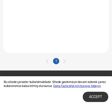
1
Bu sitede çerezler kullanılmaktadır. Sitede gezinmeye devam ederek çerez
Bize Ulaşın
SAMSUNG.COM
kullanımımızı kabul etmiş olursunuz.
Daha fazla bilgi için buraya tıklayın
.
Kullanım Şartları
Gizlilik ve Çerez Politikalarımız
ACCEPT