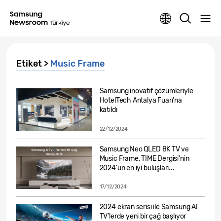
Etiket >
Music Frame
Samsung inovatif çözümleriyle
HotelTech Antalya Fuarı’na
katıldı
22/12/2024
Samsung Neo QLED 8K TV ve
Music Frame, TIME Dergisi’nin
2024’ün en iyi buluşları...
17/12/2024
2024 ekran serisi ile Samsung AI
TV’lerde yeni bir çağ başlıyor