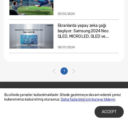
29/05/2024
Ekranlarda yapay zeka çağı
başlıyor: Samsung 2024 Neo
QLED, MICRO LED, OLED ve...
08/01/2024
1
Bu sitede çerezler kullanılmaktadır. Sitede gezinmeye devam ederek çerez
Bize Ulaşın
SAMSUNG.COM
kullanımımızı kabul etmiş olursunuz.
Daha fazla bilgi için buraya tıklayın
.
Kullanım Şartları
Gizlilik ve Çerez Politikalarımız
ACCEPT