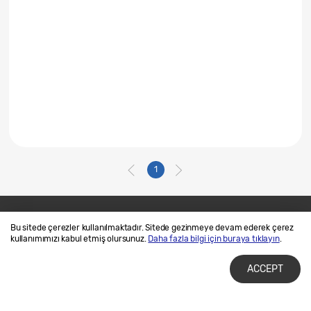
1
Bu sitede çerezler kullanılmaktadır. Sitede gezinmeye devam ederek çerez
Bize Ulaşın
SAMSUNG.COM
kullanımımızı kabul etmiş olursunuz.
Daha fazla bilgi için buraya tıklayın
.
Kullanım Şartları
Gizlilik ve Çerez Politikalarımız
ACCEPT