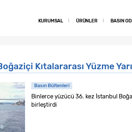
KURUMSAL
ÜRÜNLER
BASIN OD
ğaziçi Kıtalararası Yüzme Yarı
Basın Bültenleri
Binlerce yüzücü 36. kez İstanbul Boğaz
birleştirdi