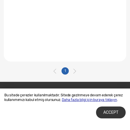
1
Bu sitede çerezler kullanılmaktadır. Sitede gezinmeye devam ederek çerez
Bize Ulaşın
SAMSUNG.COM
kullanımımızı kabul etmiş olursunuz.
Daha fazla bilgi için buraya tıklayın
.
Kullanım Şartları
Gizlilik ve Çerez Politikalarımız
ACCEPT