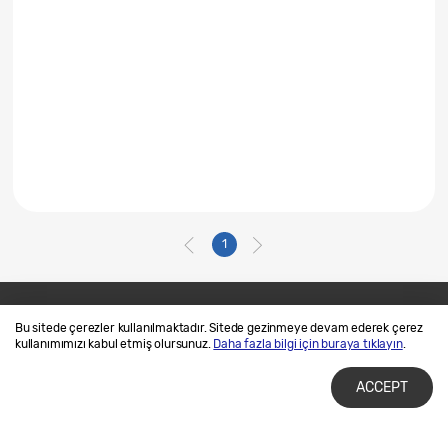
1
Bu sitede çerezler kullanılmaktadır. Sitede gezinmeye devam ederek çerez
Bize Ulaşın
SAMSUNG.COM
kullanımımızı kabul etmiş olursunuz.
Daha fazla bilgi için buraya tıklayın
.
Kullanım Şartları
Gizlilik ve Çerez Politikalarımız
ACCEPT