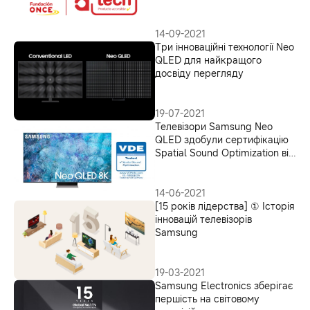
сертифікат доступності від
іспанської організації ONCE
Foundation
14-09-2021
Три інноваційні технології Neo
QLED для найкращого
досвіду перегляду
19-07-2021
Телевізори Samsung Neo
QLED здобули сертифікацію
Spatial Sound Optimization від
VDE
14-06-2021
[15 років лідерства] ① Історія
інновацій телевізорів
Samsung
19-03-2021
Samsung Electronics зберігає
першість на світовому