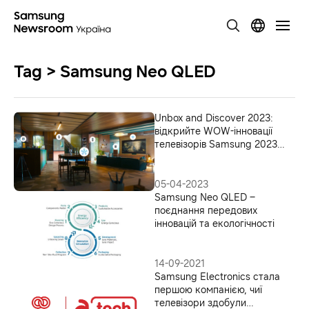
Tag > Samsung Neo QLED
Unbox and Discover 2023:
відкрийте WOW-інновації
телевізорів Samsung 2023
року
05-04-2023
Samsung Neo QLED –
поєднання передових
інновацій та екологічності
14-09-2021
Samsung Electronics стала
першою компанією, чиї
телевізори здобули