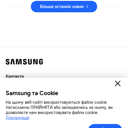
Більше останніх новин
Контакти
Декларація
Samsung та Cookie
Конфіденційність
SAMSUNG.COM
На цьому веб-сайті використовуються файли cookie.
Натискаючи ПРИЙНЯТИ або залишаючись на ньому, ви
дозволяєте нам використовувати файли cookie.
Авторські права© SAMSUNG Всі права захищенно.
Докладніше
.