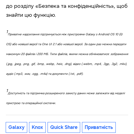
до розділу «Безпека та конфіденційність», щоб
знайти цю функцію.
1
Приватне надсилання підтримується між пристроями Galaxy з Android OS 10 (Q
OS) або новішої версії та One UI 2.1 або новішої версії. За один раз можна передати
максимум 20 файлів і 200 МБ. Типи файлів, якими можна обмінюватися: зображення
(.jpg, .jpeg, .png, .gif, .bmp, .webp, .heic, .dng), відео (.webm, .mp4, .3gp, .3g2, .mkv),
аудіо (.mp3, .wav, .ogg, .m4a) та документи (.txt, .pdf).
1
Доступність та підтримка розширеного захисту даних може залежати від моделі
пристрою та операційної системи.
Galaxy
Knox
Quick Share
Приватність