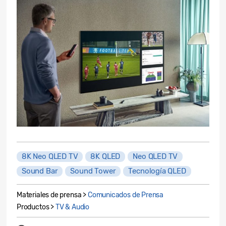
8K Neo QLED TV
8K QLED
Neo QLED TV
Sound Bar
Sound Tower
Tecnología QLED
Materiales de prensa >
Comunicados de Prensa
Productos >
TV & Audio