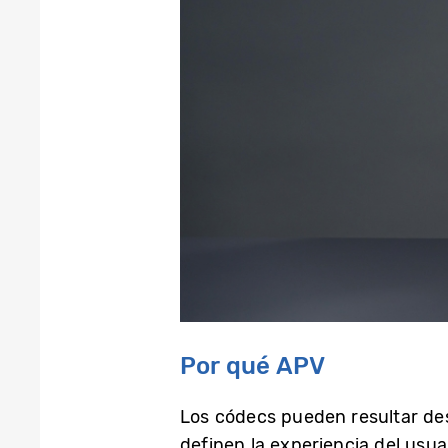
Por qué APV
Los códecs pueden resultar de
definen la experiencia del usu