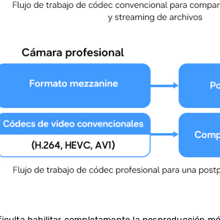
iculta habilitar completamente la posproducción móvi