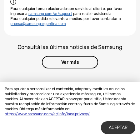
Para cualquier tema relacionado con servicio al cliente, por favor
ingresar a
samsung.com/ar/support
para recibir asistencia.
Para cualquier pedido relevante a medios, por favor contactar a
prensa@samsungargentina.com
.
Consultá las últimas noticias de Samsung
Ver más
Para ayudar a personalizar el contenido, adaptar y medir los anuncios
publicitarios y proporcionar una experiencia más segura, utilizamos
cookies. Al hacer click en ACEPTAR o navegar por el sitio, Usted acepta
Contáctanos
SAMSUNG.COM
nuestra recopilación de información dentro y fuera de Samsung a través de
cookies. Obtenga más información en:
Privacidad
Legales
https://www.samsung.com/ar/info/localprivacy/
ACEPTAR