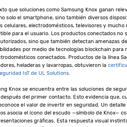
xto que soluciones como Samsung Knox ganan relev
no solo el smartphone, sino también diversos dispos
 celulares, electrodomésticos, televisores y mucho
ptible para el usuario. Los productos conectados no 
 autorizados, sino que también detectan amenazas d
bilidades por medio de tecnologías blockchain para m
ectrodomésticos conectados. Productos de la línea S
adores, heladeras y lavarropas, obtuvieron la
certifi
eguridad IoT de UL Solutions.
ng Knox se encuentra entre las soluciones de segu
 después del primer contacto. Esto evidencia que, c
econoce el valor de invertir en seguridad. Un detalle
os asocia el ícono del escudo —símbolo de Knox— co
esentaciones gráficas. Esta respuesta visual instint