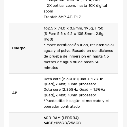
– 2X optical zoom, hasta 10X digital
zoom
Frontal: 8MP AF, F1.7
162.5 x 74.8 x 8.6mm, 195g, IP68
(S Pen: 5.8 x 4.2 x 108.3mm, 2.8g,
IP68)
*Posee certificación IP68, resistencia al
Cuerpo
agua y al polvo. Basado en condiciones
de prueba de inmersión en hasta 1,5
metros de agua dulce hasta 30
minutos
Octa core (2.3GHz Quad + 1.7GHz
Quad), 64bit, 10nm processor
Octa core (2.35GHz Quad + 1.9GHz
AP
Quad), 64bit, 10nm processor
*Puede diferir según el mercado y el
operador contratado
6GB RAM (LPDDR4),
64GB/128GB/256GB