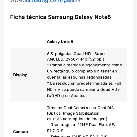
www.samsung.com/galaxy
Ficha técnica Samsung Galaxy Note8
Galaxy
Note8
6.3-pulgadas Quad HD+ Super
AMOLED, 2960×1440 (521ppi)
* Pantalla medida diagonalmente como
un rectángulo completo sin tener en
Display
cuenta las esquinas redondeadas
* La resolución predeterminada es Full
HD + y se puede cambiar a Quad HD+
(WQHD+) en Ajustes
Trasera: Dual Camera con Dual OIS
(Optical Image Stabilization,
estabilizador óptico de imagen)
– Gran angular: 12MP Dual Pixel AF,
F1.7, OIS
Cámara
– Telephoto: 12MP AF, F2.4, OIS