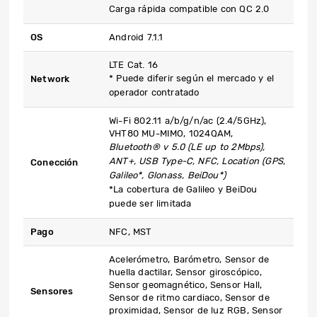
Carga rápida compatible con QC 2.0
OS
Android 7.1.1
LTE Cat. 16
* Puede diferir según el mercado y el
Network
operador contratado
Wi-Fi 802.11 a/b/g/n/ac (2.4/5GHz),
VHT80 MU-MIMO, 1024QAM,
Bluetooth® v 5.0 (LE up to 2Mbps),
ANT+, USB Type-C, NFC, Location (GPS,
Conección
Galileo*, Glonass, BeiDou*)
*La cobertura de Galileo y BeiDou
puede ser limitada
Pago
NFC, MST
Acelerómetro, Barómetro, Sensor de
huella dactilar, Sensor giroscópico,
Sensor geomagnético, Sensor Hall,
Sensores
Sensor de ritmo cardiaco, Sensor de
proximidad, Sensor de luz RGB, Sensor