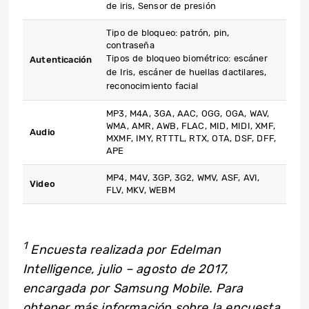
de iris, Sensor de presión
Tipo de bloqueo: patrón, pin,
contraseña
Tipos de bloqueo biométrico: escáner
Autenticación
de Iris, escáner de huellas dactilares,
reconocimiento facial
MP3, M4A, 3GA, AAC, OGG, OGA, WAV,
WMA, AMR, AWB, FLAC, MID, MIDI, XMF,
Audio
MXMF, IMY, RTTTL, RTX, OTA, DSF, DFF,
APE
MP4, M4V, 3GP, 3G2, WMV, ASF, AVI,
Video
FLV, MKV, WEBM
1
Encuesta realizada por Edelman
Intelligence, julio – agosto de 2017,
encargada por Samsung Mobile. Para
obtener más información sobre la encuesta,