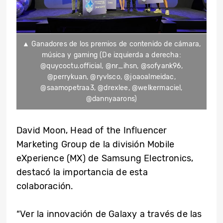
▲ Ganadores de los premios de contenido de cámara,
música y gaming (De izquierda a derecha:
@quycoctu.official, @nr_ihsn, @sofyank96,
@perrykuan, @ryvlsco, @joaoalmeidac,
@saamopetraa3, @drexlee, @welkermaciel,
@dannyaarons)
David Moon, Head of the Influencer
Marketing Group de la división Mobile
eXperience (MX) de Samsung Electronics,
destacó la importancia de esta
colaboración.
“Ver la innovación de Galaxy a través de las