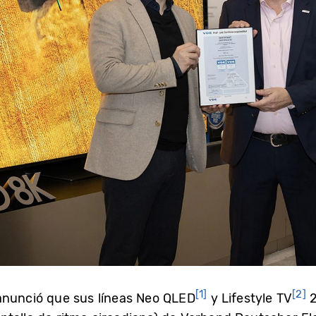
[1]
[2]
anunció que sus líneas Neo QLED
y Lifestyle TV
2