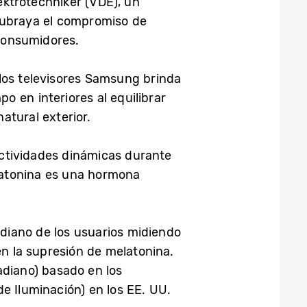
ektrotechniker (VDE), un
n subraya el compromiso de
consumidores.
los televisores Samsung brinda
 en interiores al equilibrar
atural exterior.
 actividades dinámicas durante
elatonina es una hormona
adiano de los usuarios midiendo
en la supresión de melatonina.
adiano) basado en los
e Iluminación) en los EE. UU.