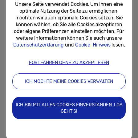
Olympia-Kampagne in die...
Unsere Seite verwendet Cookies. Um Ihnen eine
optimale Nutzung der Seite zu ermöglichen,
02/02/2026
möchten wir auch optionale Cookies setzen. Sie
können wählen, ob Sie alle Cookies akzeptieren
Optimierter
oder eigene Präferenzen einstellen möchten. Für
Versicherungsschutz dank
weitere Informationen können Sie auch unsere
Samsung Care+
Datenschutzerklärung
und
Cookie-Hinweis
lesen.
29/01/2026
FORTFAHREN OHNE ZU AKZEPTIEREN
Bald verfügbar: eine neue Ebene
der Privatsphäre
ICH MÖCHTE MEINE COOKIES VERWALTEN
28/01/2026
Samsung präsentiert die Galaxy
ICH BIN MIT ALLEN COOKIES EINVERSTANDEN, LOS
Z Flip7 Olympic Edition für Milano
GEHT'S!
Cortina 2026
27/01/2026