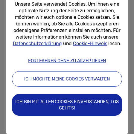
Unsere Seite verwendet Cookies. Um Ihnen eine
optimale Nutzung der Seite zu ermöglichen,
22/09/2025
möchten wir auch optionale Cookies setzen. Sie
können wählen, ob Sie alle Cookies akzeptieren
Samsung startet offizielle
oder eigene Präferenzen einstellen möchten. Für
Einführung von One UI 8 auf
weitere Informationen können Sie auch unsere
Galaxy Geräten
Datenschutzerklärung
und
Cookie-Hinweis
lesen.
19/09/2025
FORTFAHREN OHNE ZU AKZEPTIEREN
Datensicherheit: Wie Samsung
Galaxy AI Nutzerinnen und
Nutzern die Kontrolle überlässt
ICH MÖCHTE MEINE COOKIES VERWALTEN
12/09/2025
Mit One UI 8: Das Samsung
ICH BIN MIT ALLEN COOKIES EINVERSTANDEN, LOS
Galaxy S25 FE ist da
GEHT'S!
04/09/2025