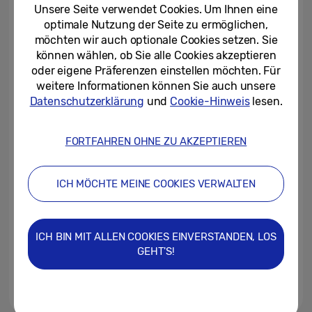
im Alltag an
Unsere Seite verwendet Cookies. Um Ihnen eine
optimale Nutzung der Seite zu ermöglichen,
03/08/2022
möchten wir auch optionale Cookies setzen. Sie
können wählen, ob Sie alle Cookies akzeptieren
[Editorial] Faltbare Smartphones
oder eigene Präferenzen einstellen möchten. Für
für die breite Öffentlichkeit
weitere Informationen können Sie auch unsere
Datenschutzerklärung
und
Cookie-Hinweis
lesen.
29/07/2022
FORTFAHREN OHNE ZU AKZEPTIEREN
[Video] Wie Samsung den Weg in
die Zukunft der Foldables ebnet
ICH MÖCHTE MEINE COOKIES VERWALTEN
27/07/2022
Samsung Galaxy Z Fold3 5G,
ICH BIN MIT ALLEN COOKIES EINVERSTANDEN, LOS
Galaxy Z Flip3 5G, Galaxy
GEHT'S!
Watch4, Galaxy Watch4...
26/08/2021