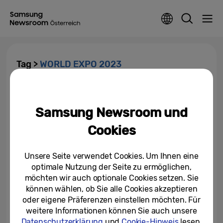
Tag >
WORLD EXPO 2023
Wirtschaftsforscherinnen und -
Forscher sehen gute
Samsung Newsroom und
Wachstumschancen für...
Cookies
06/09/2023
Unsere Seite verwendet Cookies. Um Ihnen eine
optimale Nutzung der Seite zu ermöglichen,
möchten wir auch optionale Cookies setzen. Sie
können wählen, ob Sie alle Cookies akzeptieren
oder eigene Präferenzen einstellen möchten. Für
weitere Informationen können Sie auch unsere
Datenschutzerklärung
und
Cookie-Hinweis
lesen.