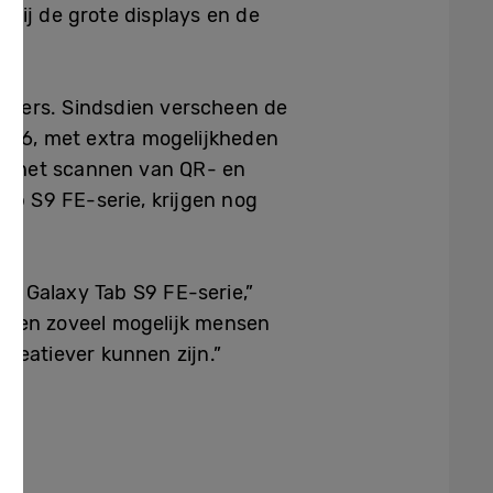
arbij de grote displays en de
uikers. Sindsdien verscheen de
old6, met extra mogelijkheden
 en het scannen van QR- en
ab S9 FE-serie, krijgen nog
e Galaxy Tab S9 FE-serie,”
illen zoveel mogelijk mensen
creatiever kunnen zijn.”