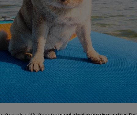
to Search with Google
vanaf eind augustus ook in Bel
len
[1]
. Hierdoor kunnen nog meer gebruikers profit
Na de introductie van Circle to Search op de Galaxy