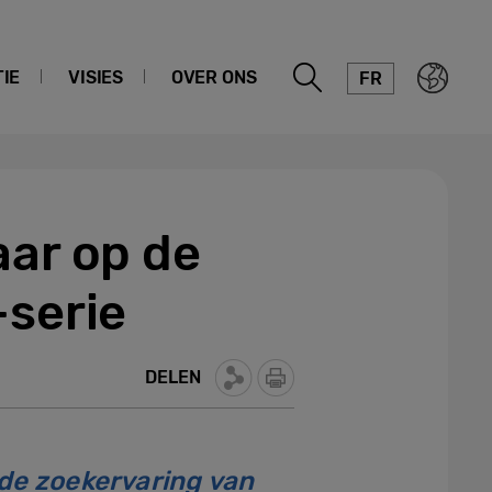
IE
VISIES
OVER ONS
FR
aar op de
-serie
DELEN
de zoekervaring van