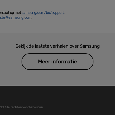
ontact op met
samsung.com/be/support
.
ssbe@samsung.com
.
Bekijk de laatste verhalen over Samsung
Meer informatie
G Alle rechten voorbehouden.