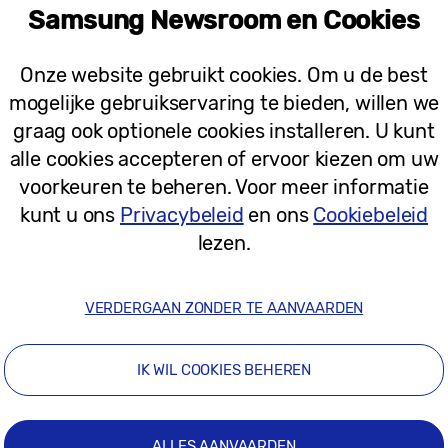
ikbaar op
de Galaxy Tab S9 FE en de Tab S9 FE+
, wa
Samsung Newsroom en Cookies
lijkheden zorgen.
Onze website gebruikt cookies. Om u de best
ncering op de Galaxy S24 al snel populair onder gebr
mogelijke gebruikservaring te bieden, willen we
araten, zoals de nieuwste Galaxy Z Flip6 en de Z F
graag ook optionele cookies installeren. U kunt
ge pagina’s, razendsnel specifieke producten vinden
alle cookies accepteren of ervoor kiezen om uw
ook beschikbaar komt op de Galaxy A- en de Galaxy T
voorkeuren te beheren. Voor meer informatie
eze nieuwe manier van zoeken.
kunt u ons
Privacybeleid
en ons
Cookiebeleid
lezen.
ogelijkheden voor gebruikers van de Galaxy A- en d
nager Mobile eXperiences bij Samsung België. “We w
VERDERGAAN ZONDER TE AANVAARDEN
technologie, zodat ze efficiënter kunnen werken en 
IK WIL COOKIES BEHEREN
ALLES AANVAARDEN