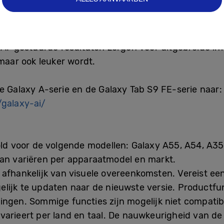
at van een nauwe samenwerking met Google, is een n
gebruikers van app hoeven te wisselen. Wanneer Circ
n cirkel tekenen op het scherm om zo de tekst, afbe
 AI-gestuurde resultaten zorgen voor uitgebreide in
 maar ook leuker wordt.
e Galaxy A-serie en de Galaxy Tab S9 FE-serie naar:
galaxy-ai/
ld voor de volgende modellen: Galaxy A55, A54, A3
kan variëren per apparaatmodel en markt.
afhankelijk van visuele overeenkomsten. Vereist een
ijk te updaten naar de nieuwste versie. Productfunct
ingen. Sommige functies zijn mogelijk niet compati
varieert per land en taal. De nauwkeurigheid van de