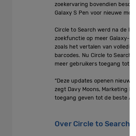
zoekervaring bovendien besch
Galaxy S Pen voor nieuwe moge
Circle to Search werd na de la
zoekfunctie op meer Galaxy-app
zoals het vertalen van volledi
barcodes. Nu Circle to Search 
meer gebruikers toegang tot d
“Deze updates openen nieuwe m
zegt Davy Moons, Marketing Ma
toegang geven tot de beste AI-
Over Circle to Search