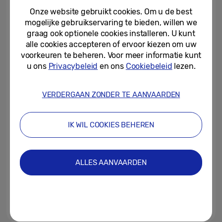
uitgebreide professionele...
Onze website gebruikt cookies. Om u de best
mogelijke gebruikservaring te bieden, willen we
25-03-2026
graag ook optionele cookies installeren. U kunt
alle cookies accepteren of ervoor kiezen om uw
Directe toegang tot AI-assistent
met zijknop op Samsung Galaxy
voorkeuren te beheren. Voor meer informatie kunt
A-serie uitgebreid
u ons
Privacybeleid
en ons
Cookiebeleid
lezen.
29-04-2025
VERDERGAAN ZONDER TE AANVAARDEN
Samsung Galaxy A56 5G,
Galaxy A36 5G en Galaxy A26
5G nu wereldwijd verkrijgbaar
IK WIL COOKIES BEHEREN
03-04-2025
Maak kennis met Awesome
ALLES AANVAARDEN
Intelligence: op een nieuwe
manier toegang tot leuke...
02-04-2025