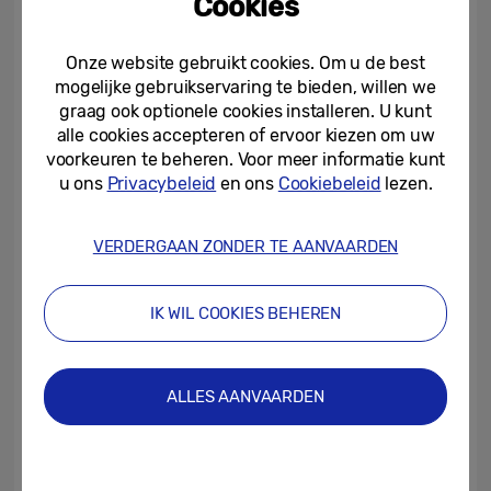
Cookies
realtime kunnen controleren.
Slimmere functies
: Koelkasten met de
Onze website gebruikt cookies. Om u de best
mogelijke gebruikservaring te bieden, willen we
Family Hub™ en 9″ schermen worden
graag ook optionele cookies installeren. U kunt
bijgewerkt met het verbeterde AI Vision
alle cookies accepteren of ervoor kiezen om uw
Inside van de producten van 2025. Dit
voorkeuren te beheren. Voor meer informatie kunt
ondersteunt nu ook de herkenning van
u ons
Privacybeleid
en ons
Cookiebeleid
lezen.
veelgebruikte verpakte voedingsmiddelen,
naast een groter aantal verse
VERDERGAAN ZONDER TE AANVAARDEN
voedingsmiddelen
[9]
. Bixby
[10]
is ook
geüpgraded om Voice ID te ondersteunen,
waardoor het stemmen van gebruikers kan
IK WIL COOKIES BEHEREN
herkennen en gepersonaliseerde
ervaringen kan bieden op gedeelde
apparaten. Gebruikers kunnen Bixby
ALLES AANVAARDEN
bovendien snel en intuïtief inschakelen
door simpelweg dubbel te tikken op het
scherm.