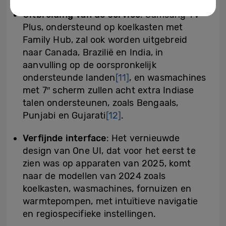
Uitbreiding van de service
: Samsung TV
Plus, ondersteund op koelkasten met
Family Hub, zal ook worden uitgebreid
naar Canada, Brazilië en India, in
aanvulling op de oorspronkelijk
ondersteunde landen
[11]
, en wasmachines
met 7″ scherm zullen acht extra Indiase
talen ondersteunen, zoals Bengaals,
Punjabi en Gujarati
[12]
.
Verfijnde interface
: Het vernieuwde
design van One UI, dat voor het eerst te
zien was op apparaten van 2025, komt
naar de modellen van 2024 zoals
koelkasten, wasmachines, fornuizen en
warmtepompen, met intuïtieve navigatie
en regiospecifieke instellingen.