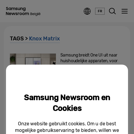
FR
TAGS >
Knox Matrix
Samsung breidt One UI uit naar
huishoudelijke apparaten, voor
een uniforme...
26-08-2025
49% van de Europeanen denkt
Samsung Newsroom en
dagelijks na over privacy
Cookies
26-06-2025
Onze website gebruikt cookies. Om u de best
Hoe Galaxy AI privacy
mogelijke gebruikservaring te bieden, willen we
beschermt met Samsung Knox