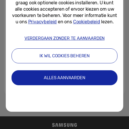
graag ook optionele cookies installeren. U kunt
Vault
alle cookies accepteren of ervoor kiezen om uw
19-06-2025
voorkeuren te beheren. Voor meer informatie kunt
u ons
Privacybeleid
en ons
Cookiebeleid
lezen.
The Knox Journals: een veilige
toekomst zonder
wachtwoorden
VERDERGAAN ZONDER TE AANVAARDEN
03-09-2024
IK WIL COOKIES BEHEREN
Knox Matrix: een revolutionaire
beveiligingsoplossing voor al je
verbonden Samsung-apparaten
ALLES AANVAARDEN
15-11-2022
1