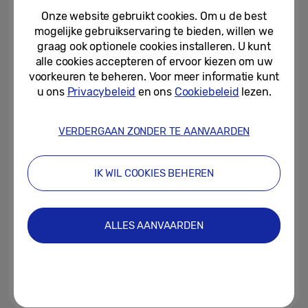
ideale wasmachine te vinden
Onze website gebruikt cookies. Om u de best
mogelijke gebruikservaring te bieden, willen we
12-01-2026
graag ook optionele cookies installeren. U kunt
alle cookies accepteren of ervoor kiezen om uw
[CES 2026] Van communicatie
naar begrip… Samsung onthult
voorkeuren te beheren. Voor meer informatie kunt
de volgende fase van...
u ons
Privacybeleid
en ons
Cookiebeleid
lezen.
26-12-2025
VERDERGAAN ZONDER TE AANVAARDEN
Samsung onthult AI Vision met
Google Gemini op CES 2026
IK WIL COOKIES BEHEREN
22-12-2025
Samsung stelt nieuwe AI-
ALLES AANVAARDEN
innovaties voor die slim wonen
mogelijk maken op CES 2026
18-12-2025