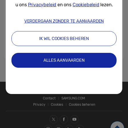
HCA-standaard
u ons
Privacybeleid
en ons
Cookiebeleid
lezen.
05-09-2022
VERDERGAAN ZONDER TE AANVAARDEN
Samsung sluit zich aan bij Home
Connectivity Alliance
IK WIL COOKIES BEHEREN
05-01-2022
ALLES AANVAARDEN
1
Contact
SAMSUNG.COM
Privacy
Cookies
Cookies beheren