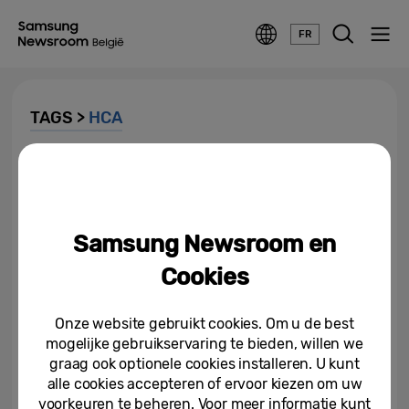
FR
TAGS >
HCA
HCA kondigt op CES 2023
nieuwe specificaties aan voor
betere interoperabiliteit tussen...
Samsung Newsroom en
09-01-2023
Cookies
Samsung deelt zijn visie om
kalmte te brengen in de
Connected Device Experience...
Onze website gebruikt cookies. Om u de best
mogelijke gebruikservaring te bieden, willen we
06-01-2023
graag ook optionele cookies installeren. U kunt
alle cookies accepteren of ervoor kiezen om uw
Samsung SmartThings speelt
centrale rol in baanbrekende
voorkeuren te beheren. Voor meer informatie kunt