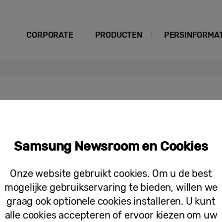
CORPORATE
PRODUCTEN
PERSINFORMAT
meink
Samsung Newsroom en Cookies
Persberichten
Goed voorgaan doet goed volgen: gez
Onze website gebruikt cookies. Om u de best
bedrijfsrestaurant
mogelijke gebruikservaring te bieden, willen we
graag ook optionele cookies installeren. U kunt
alle cookies accepteren of ervoor kiezen om uw