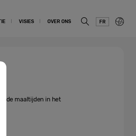
IE
VISIES
OVER ONS
FR
onde maaltijden in het