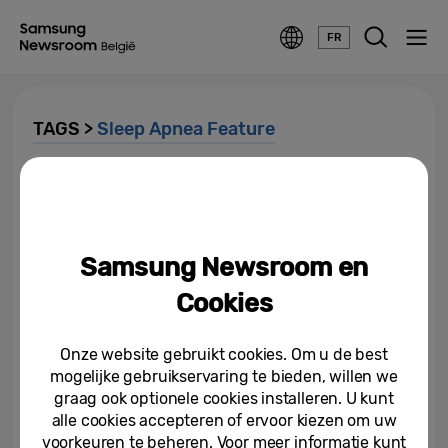
FR
TAGS >
Sleep Apnea Feature
[Wereld Slaapdag 2026] Hoe
Samsung slaapapneu aanpakt
om je dagen energie te geven
Samsung Newsroom en
13-03-2026
Cookies
Samsung breidt
slaapapneufunctie op Galaxy
Watch wereldwijd uit met...
Onze website gebruikt cookies. Om u de best
mogelijke gebruikservaring te bieden, willen we
05-06-2025
graag ook optionele cookies installeren. U kunt
alle cookies accepteren of ervoor kiezen om uw
Samsung breidt
beschikbaarheid van nieuwste
voorkeuren te beheren. Voor meer informatie kunt