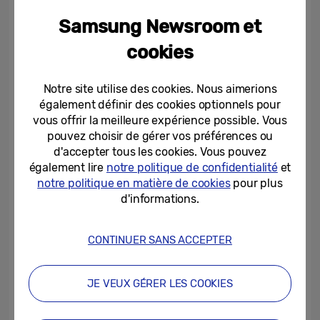
Samsung Newsroom et
▲ San Babila
cookies
Répartie sur dix emplacements clés,
Notre site utilise des cookies. Nous aimerions
notamment le Duomo di Milano, Pirelli 39,
également définir des cookies optionnels pour
San Babila et Corso Como, la publicité
vous offrir la meilleure expérience possible. Vous
pouvez choisir de gérer vos préférences ou
extérieure diffuse l’excitation des sports
d'accepter tous les cookies. Vous pouvez
d’hiver au-delà des sites de compétition et
également lire
notre politique de confidentialité
et
au cœur de la ville hôte. La campagne
notre politique en matière de cookies
pour plus
publicitaire se déroule du 1ᵉʳ au 28 février,
d'informations.
avec des emplacements sélectionnés tels
que San Babila – Durini jusqu’au 15 mars et
CONTINUER SANS ACCEPTER
le Duomo di Milano jusqu’au 31 mars.
JE VEUX GÉRER LES COOKIES
À l’approche de Milano Cortina 2026,
Samsung continue d’associer son message