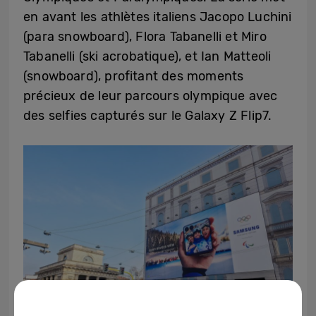
en avant les athlètes italiens Jacopo Luchini
(para snowboard), Flora Tabanelli et Miro
Tabanelli (ski acrobatique), et Ian Matteoli
(snowboard), profitant des moments
précieux de leur parcours olympique avec
des selfies capturés sur le Galaxy Z Flip7.