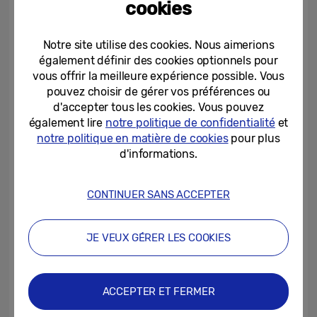
cookies
éléments numériques essentiels en un seul
endroit, qu’il s’agisse de cartes bancaires,
Notre site utilise des cookies. Nous aimerions
de clés numériques, de cartes de voyage,
également définir des cookies optionnels pour
de permis de conduire ou de cartes
vous offrir la meilleure expérience possible. Vous
d’étudiant. Grâce à l’intégration de
pouvez choisir de gérer vos préférences ou
plateformes, telles que SmartThings et
d'accepter tous les cookies. Vous pouvez
également lire
notre politique de confidentialité
et
Samsung Knox, le programme offre une
notre politique en matière de cookies
pour plus
interface sécurisée et raffinée, et un accès
d'informations.
en un seul swipe à vos informations et
articles numériques importants.
CONTINUER SANS ACCEPTER
Bespoke AI Laundry
– Les produits Bespoke
JE VEUX GÉRER LES COOKIES
AI Laundry de Samsung ont été honorés
pour leur design innovant et leurs
technologies d’IA intégrées. Le lave-linge
ACCEPTER ET FERMER
Bespoke AI™ avec AI OptiWash™ a été