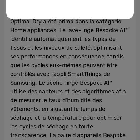
récompensé dans la catégorie Smart Home,
et le sèche-linge Bespoke AI™ avec AI
Optimal Dry a été primé dans la catégorie
Home appliances. Le lave-linge Bespoke AI™
identifie automatiquement les types de
tissus et les niveaux de saleté, optimisant
ses performances en conséquence, tandis
que les cycles eux-mêmes peuvent être
contrôlés avec l’appli SmartThings de
Samsung. Le sèche-linge Bespoke AI™
utilise des capteurs et des algorithmes afin
de mesurer le taux d’humidité des
vêtements, en ajustant le temps de
séchage et la température pour optimiser
les cycles de séchage en toute
transparence. La paire d’appareils Bespoke