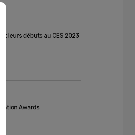
nt leurs débuts au CES 2023
vation Awards