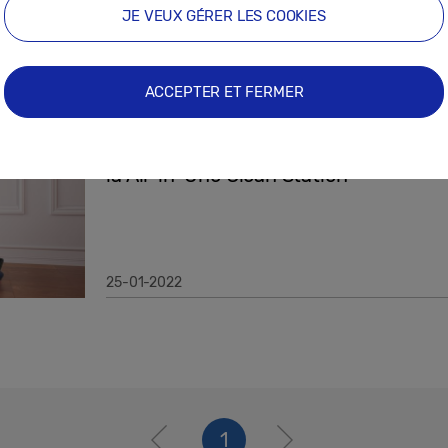
JE VEUX GÉRER LES COOKIES
21-11-2022
ACCEPTER ET FERMER
Communiqués de Presse
Samsung Bespoke Jet™ permet un ne
la All-in-One Clean Station™
25-01-2022
1