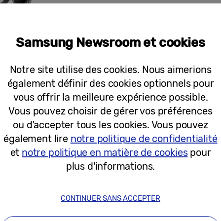
06-11-2025
Samsung Newsroom et cookies
Communiqués de Presse
Les start-up du C-Lab de Samsung fo
Notre site utilise des cookies. Nous aimerions
également définir des cookies optionnels pour
vous offrir la meilleure expérience possible.
Vous pouvez choisir de gérer vos préférences
ou d'accepter tous les cookies. Vous pouvez
28-12-2022
également lire
notre politique de confidentialité
et
notre politique en matière de cookies
pour
Communiqués de Presse
plus d'informations.
Samsung décroche 46 CES 2023 Inno
CONTINUER SANS ACCEPTER