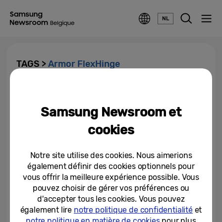
NL
TAGS >
Armor FlexHinge
Les percées qui alimentent les
produits pliables les plus fins et
Samsung Newsroom et
les plus raffinés de Samsung
cookies
24-07-2025
Samsung Galaxy Z Fold7 : élever
Notre site utilise des cookies. Nous aimerions
le niveau des smartphones
également définir des cookies optionnels pour
vous offrir la meilleure expérience possible. Vous
pouvez choisir de gérer vos préférences ou
09-07-2025
d'accepter tous les cookies. Vous pouvez
également lire
notre politique de confidentialité
et
notre politique en matière de cookies
pour plus