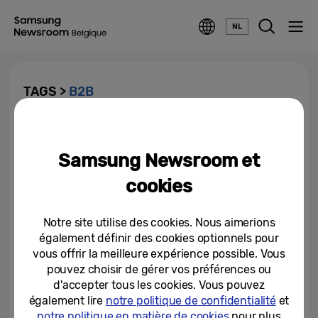
NL
TAGS >
B2B
Leader dans le domaine de la
sécurité mobile pour les
Samsung Newsroom et
entreprises : Samsung Zero...
cookies
27-01-2026
Plus de la moitié des petits
Notre site utilise des cookies. Nous aimerions
commerçants équipés de
également définir des cookies optionnels pour
terminaux de paiement...
vous offrir la meilleure expérience possible. Vous
pouvez choisir de gérer vos préférences ou
21-12-2022
d'accepter tous les cookies. Vous pouvez
également lire
notre politique de confidentialité
et
notre politique en matière de cookies
pour plus