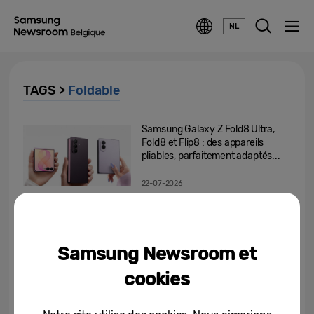
NL
TAGS >
Foldable
Samsung Galaxy Z Fold8 Ultra,
Fold8 et Flip8 : des appareils
pliables, parfaitement adaptés...
22-07-2026
La mission de l’AI n’est pas d’être
plus maline que vous. Sa mission
est de vous comprendre.
Samsung Newsroom et
08-07-2026
cookies
[Invitation] Galaxy Unpacked
Juillet 2026 : Une nouvelle