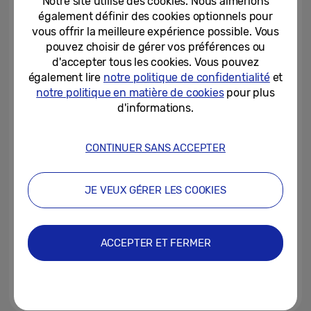
Notre site utilise des cookies. Nous aimerions
forme émerge
également définir des cookies optionnels pour
vous offrir la meilleure expérience possible. Vous
08-07-2026
pouvez choisir de gérer vos préférences ou
d'accepter tous les cookies. Vous pouvez
[Invitation] Galaxy Unpacked
Juillet 2025 : L’expérience Ultra
également lire
notre politique de confidentialité
et
est prête à se déployer
notre politique en matière de cookies
pour plus
d'informations.
24-06-2025
L’appareil photo de votre
CONTINUER SANS ACCEPTER
smartphone comprend
désormais ce que vous...
JE VEUX GÉRER LES COOKIES
11-06-2025
Mince, légère et conçue pour
durer : la nouvelle ère de la série
ACCEPTER ET FERMER
Galaxy Z
10-06-2025