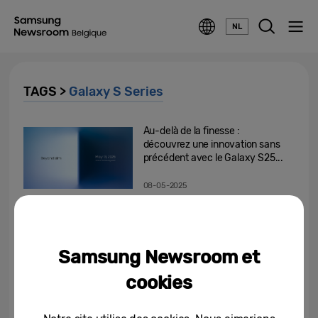
NL
TAGS >
Galaxy S Series
Au-delà de la finesse :
découvrez une innovation sans
précédent avec le Galaxy S25...
08-05-2025
Un véritable partenaire IA au
service de votre créativité
Samsung Newsroom et
14-01-2025
cookies
[Invitation] Galaxy Unpacked
janvier 2025: La prochaine