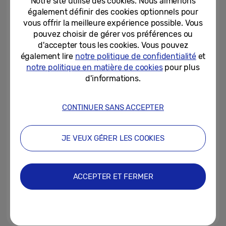
Notre site utilise des cookies. Nous aimerions
grande étapes pour les...
également définir des cookies optionnels pour
vous offrir la meilleure expérience possible. Vous
07-01-2025
pouvez choisir de gérer vos préférences ou
d'accepter tous les cookies. Vous pouvez
Le premier pas vers un véritable
agent d’IA
également lire
notre politique de confidentialité
et
notre politique en matière de cookies
pour plus
d'informations.
17-12-2024
[Invitation] Galaxy Unpacked
CONTINUER SANS ACCEPTER
2024 : le début d’une nouvelle
ère de l’IA mobile
JE VEUX GÉRER LES COOKIES
03-01-2024
Samsung One UI 5.1, introduit
avec le nouveau Galaxy S23,
ACCEPTER ET FERMER
sera également disponible sur...
15-02-2023