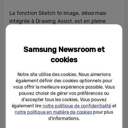
La fonction Sketch to Image, désormais
intégrée à Drawing Assist, est en pleine
évolution. Au-delà d’une simple saisie,
comme le dessin avec le stylet S Pen ou le
doigt, cette expérience devient
Samsung Newsroom et
multimodale. Vous donnez désormais vie à
cookies
vos idées en les esquissant, en rédigeant
une description de l’image souhaitée à l’aide
Notre site utilise des cookies. Nous aimerions
d’un texte ou en utilisant la commande
également définir des cookies optionnels pour
vocale pour indiquer les éléments à
vous offrir la meilleure expérience possible. Vous
dessiner. Si vous pouvez l’imaginer, Galaxy
pouvez choisir de gérer vos préférences ou
d'accepter tous les cookies. Vous pouvez
AI peut vous aider à le concrétiser.
également lire
notre politique de confidentialité
et
notre politique en matière de cookies
pour plus
Imaginons que vous souhaitiez laisser libre
d'informations.
cours à votre imagination. Vous dessinez un