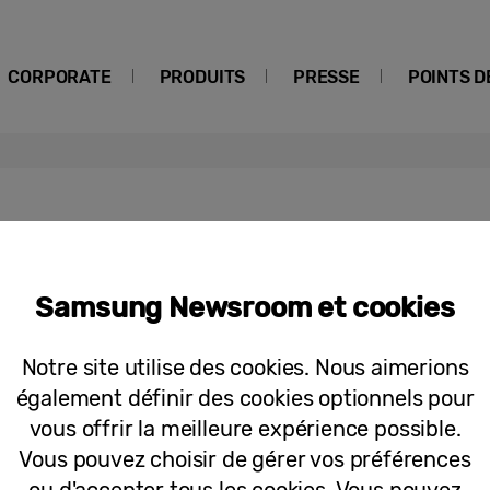
CORPORATE
PRODUITS
PRESSE
POINTS D
hoose
Samsung Newsroom et cookies
Communiqués de Presse
Samsung lance un nouvel outil pour 
Notre site utilise des cookies. Nous aimerions
trouver le lave-linge idéal
également définir des cookies optionnels pour
vous offrir la meilleure expérience possible.
Vous pouvez choisir de gérer vos préférences
ou d'accepter tous les cookies. Vous pouvez