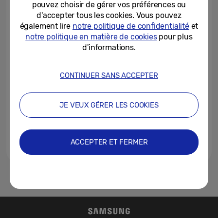
pouvez choisir de gérer vos préférences ou
monde
d'accepter tous les cookies. Vous pouvez
25-04-2022
également lire
notre politique de confidentialité
et
notre politique en matière de cookies
pour plus
Samsung annonce la série
d'informations.
Smart Monitor M8, élégante et
polyvalente
CONTINUER SANS ACCEPTER
28-03-2022
Regarder la télévision et
JE VEUX GÉRER LES COOKIES
travailler sur un seul écran : c’est
possible avec les Smart...
16-08-2021
ACCEPTER ET FERMER
1