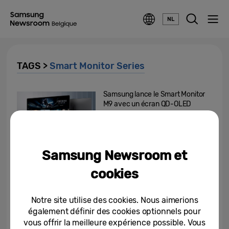
NL
TAGS >
Smart Monitor Series
Samsung lance le Smart Monitor
M9 avec un écran QD-OLED
doté d’une intelligence...
25-06-2025
Samsung Newsroom et
Le Xbox Game Pass disponible
sur les téléviseurs Samsung
cookies
12-07-2022
Notre site utilise des cookies. Nous aimerions
également définir des cookies optionnels pour
Samsung vend plus d’un million
vous offrir la meilleure expérience possible. Vous
de Smart Monitors dans le