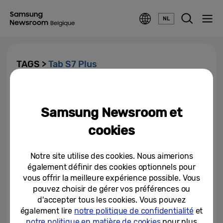
NL
TAGS >
Tab S7 Plus
Un écosystème plus simple et
efficace pour les utilisateurs de
Samsung Newsroom et
Galaxy Tab S7 et S7+ grâce à...
cookies
02-02-2021
Notre site utilise des cookies. Nous aimerions
également définir des cookies optionnels pour
vous offrir la meilleure expérience possible. Vous
pouvez choisir de gérer vos préférences ou
d'accepter tous les cookies. Vous pouvez
également lire
notre politique de confidentialité
et
notre politique en matière de cookies
pour plus