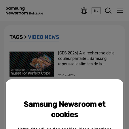
NL
TAGS >
VIDEO NEWS
[CES 2026] À la recherche de la
couleur parfaite… Samsung
repousse les limites de la...
26-12-2025
[CES 2026] De la
communication à la
compréhension… Samsung...
Samsung Newsroom et
26-12-2025
cookies
[Invitation] Événement
Samsung au CES 2026 : « The