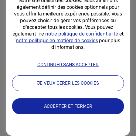
Notre site utilise des cookies. Nous aimerions
First Look »
également définir des cookies optionnels pour
vous offrir la meilleure expérience possible. Vous
04-12-2025
pouvez choisir de gérer vos préférences ou
d'accepter tous les cookies. Vous pouvez
Samsung Electronics dévoile sa
vision « AI Home » à l’occasion
également lire
notre politique de confidentialité
et
de l’événement « Welcome to...
notre politique en matière de cookies
pour plus
d'informations.
01-04-2025
[Galaxy Unpacked 2025]
CONTINUER SANS ACCEPTER
Galaxy Tech Forum ④ Home AI :
redéfinir l’avenir de l’habitat...
JE VEUX GÉRER LES COOKIES
04-02-2025
[Galaxy Unpacked 2025]
Galaxy Tech Forum ③ Galaxy AI
ACCEPTER ET FERMER
: un nouveau type...
04-02-2025