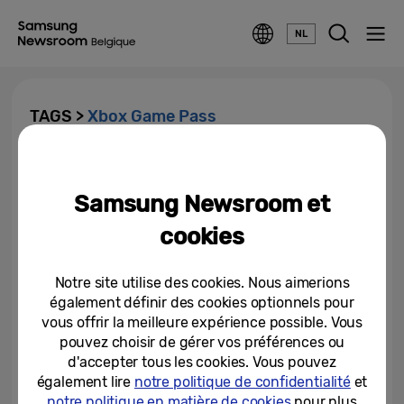
NL
TAGS >
Xbox Game Pass
Le Xbox Game Pass disponible
sur les téléviseurs Samsung
Samsung Newsroom et
cookies
12-07-2022
Notre site utilise des cookies. Nous aimerions
également définir des cookies optionnels pour
vous offrir la meilleure expérience possible. Vous
pouvez choisir de gérer vos préférences ou
d'accepter tous les cookies. Vous pouvez
également lire
notre politique de confidentialité
et
notre politique en matière de cookies
pour plus