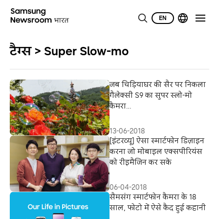
EN
टैग्स > Super Slow-mo
जब चिड़ियाघर की सैर पर निकला
गैलेक्सी S9 का सुपर स्लो-मो
कैमरा…
13-06-2018
[इंटरव्यू] ऐसा स्मार्टफोन डिज़ाइन
करना जो मोबाइल एक्सपीरियंस
को रीइमैजिन कर सके
06-04-2018
सैमसंग स्मार्टफोन कैमरा के 18
साल, फोटो में ऐसे कैद हुई कहानी