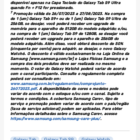
disponível apenas na Capa Teclado do Galaxy Tab S9 Ultra
quando Fn + F12 for pressionado.
7
Promoção válida de 26/07/2023 a 27/08/2023. Na compra
de 1 (um) Galaxy Tab S9+ ou de 1 (um) Galaxy Tab S9 Ultra de
256GB, se desejar, você poderá receber um upgrade de
memória para o aparelho de 512GB do modelo adquirido; e/ou,
na compra de 1 (um) Galaxy Tab S9 de 128GB, se desejar você
poderá receber um upgrade para o aparelho de 256GB do
modelo adquirido. Além disso, você obterá desconto de 50%
(cinquenta por cento) para adquirir, se desejar, o novo Galaxy
Watch6. O desconto é válido exclusivamente na Loja Online da
Samsung [www.samsung.com/br] e Lojas Físicas Samsung e a
compra dos dois produtos deve ser realizada no mesmo
momento. O valor do Galaxy Watch6 poderá variar de acordo
com o canal participante. Consulte o regulamento completo
poderá ser consultado em:
www.samsung.com.br/regulamentos/comprejunto-
26072023.pdf
. A disponibilidade de cores e modelos pode
variar de acordo com o estoque e/ou com o canal. Sujeito a
termos e condições. A cobertura Samsung Care+, tipo de
serviço e promoção podem variar de acordo com o país/região
(taxa de serviço adicional) podem ser aplicadas. Para obter
informações detalhadas sobre o Samsung Care+, acesse
https://www.samsung.com/samsung-care-plus/
.
Galaxy Tab
Galaxy Tab S9
Galaxy Watch