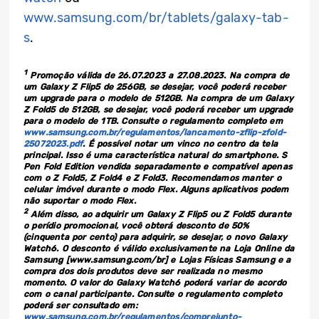
www.samsung.com/br/tablets/galaxy-tab-
s
.
1
Promoção válida de 26.07.2023 a 27.08.2023. Na compra de
um Galaxy Z Flip5 de 256GB, se desejar, você poderá receber
um upgrade para o modelo de 512GB. Na compra de um Galaxy
Z Fold5 de 512GB, se desejar, você poderá receber um upgrade
para o modelo de 1TB. Consulte o regulamento completo em
www.samsung.com.br/regulamentos/lancamento-zflip-zfold-
25072023.pdf
. É possível notar um vinco no centro da tela
principal. Isso é uma característica natural do smartphone. S
Pen Fold Edition vendida separadamente e compatível apenas
com o Z Fold5, Z Fold4 e Z Fold3. Recomendamos manter o
celular imóvel durante o modo Flex. Alguns aplicativos podem
não suportar o modo Flex.
2
Além disso, ao adquirir um Galaxy Z Flip5 ou Z Fold5 durante
o perídio promocional, você obterá desconto de 50%
(cinquenta por cento) para adquirir, se desejar, o novo Galaxy
Watch6. O desconto é válido exclusivamente na Loja Online da
Samsung [www.samsung.com/br] e Lojas Físicas Samsung e a
compra dos dois produtos deve ser realizada no mesmo
momento. O valor do Galaxy Watch6 poderá variar de acordo
com o canal participante. Consulte o regulamento completo
poderá ser consultado em:
www.samsung.com.br/regulamentos/comprejunto-