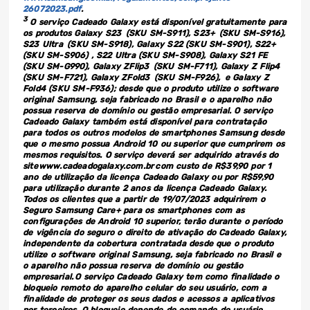
26072023.pdf
.
3
O serviço Cadeado Galaxy está disponível gratuitamente para
os produtos Galaxy S23 (SKU SM-S911), S23+ (SKU SM-S916),
S23 Ultra (SKU SM-S918), Galaxy S22 (SKU SM-S901), S22+
(SKU SM-S906) , S22 Ultra (SKU SM-S908), Galaxy S21 FE
(SKU SM-G990), Galaxy ZFlip3 (SKU SM-F711), Galaxy Z Flip4
(SKU SM-F721), Galaxy ZFold3 (SKU ‎SM-F926), e Galaxy Z
Fold4 (SKU SM-F936); desde que o produto utilize o software
original Samsung, seja fabricado no Brasil e o aparelho não
possua reserva de domínio ou gestão empresarial. O serviço
Cadeado Galaxy também está disponível para contratação
para todos os outros modelos de smartphones Samsung desde
que o mesmo possua Android 10 ou superior que cumprirem os
mesmos requisitos. O serviço deverá ser adquirido através do
site www.cadeadogalaxy.com.br com custo de R$39,90 por 1
ano de utilização da licença Cadeado Galaxy ou por R$59,90
para utilização durante 2 anos da licença Cadeado Galaxy.
Todos os clientes que a partir de 19/07/2023 adquirirem o
Seguro Samsung Care+ para os smartphones com as
configurações de Android 10 superior, terão durante o período
de vigência do seguro o direito de ativação do Cadeado Galaxy,
independente da cobertura contratada desde que o produto
utilize o software original Samsung, seja fabricado no Brasil e
o aparelho não possua reserva de domínio ou gestão
empresarial. O serviço Cadeado Galaxy tem como finalidade o
bloqueio remoto do aparelho celular do seu usuário, com a
finalidade de proteger os seus dados e acessos a aplicativos