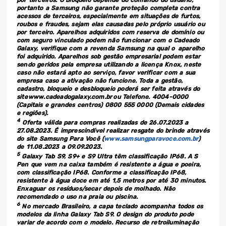
por terceiros. O bloqueio depende do comando do usuário,
portanto a Samsung não garante proteção completa contra
acessos de terceiros, especialmente em situações de furtos,
roubos e fraudes, sejam elas causadas pelo próprio usuário ou
por terceiro. Aparelhos adquiridos com reserva de domínio ou
com seguro vinculado podem não funcionar com o Cadeado
Galaxy, verifique com a revenda Samsung na qual o aparelho
foi adquirido. Aparelhos sob gestão empresarial podem estar
sendo geridos pela empresa utilizando a licença Knox, neste
caso não estará apto ao serviço, favor verificar com a sua
empresa caso a ativação não funcione. Toda a gestão,
cadastro, bloqueio e desbloqueio poderá ser feita através do
site www.cadeadogalaxy.com.br ou Telefone. 4004-0000
(Capitais e grandes centros) 0800 555 0000 (Demais cidades
e regiões).
4
Oferta válida para compras realizadas de 26.07.2023 a
27.08.2023. É imprescindível realizar resgate do brinde através
do site Samsung Para Você (
www.samsungparavoce.com.br
)
de 11.08.2023 a 09.09.2023.
5
Galaxy Tab S9, S9+ e S9 Ultra têm classificação IP68. A S
Pen que vem na caixa também é resistente a água e poeira,
com classificação IP68. Conforme a classificação IP68,
resistente à água doce em até 1,5 metros por até 30 minutos.
Enxaguar os resíduos/secar depois de molhado. Não
recomendado o uso na praia ou piscina.
6
No mercado Brasileiro, a capa teclado acompanha todos os
modelos da linha Galaxy Tab S9. O design do produto pode
variar de acordo com o modelo. Recurso de retroiluminação