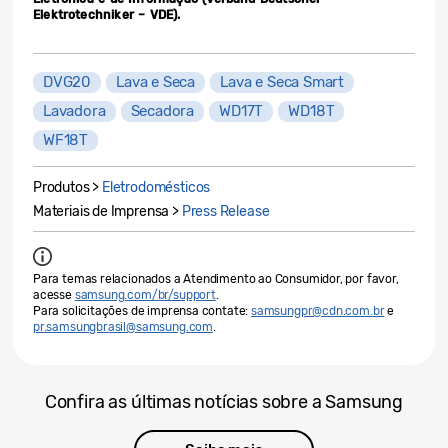
Elektrotechniker – VDE).
DVG20
Lava e Seca
Lava e Seca Smart
Lavadora
Secadora
WD17T
WD18T
WF18T
Produtos >
Eletrodomésticos
Materiais de Imprensa >
Press Release
Para temas relacionados a Atendimento ao Consumidor, por favor,
acesse
samsung.com/br/support
.
Para solicitações de imprensa contate:
samsungpr@cdn.com.br
e
pr.samsungbrasil@samsung.com
.
Confira as últimas notícias sobre a Samsung