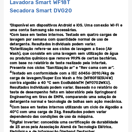
Lavadora Smart WF18T
Secadora Smart DVG20
¹Disponível em dispositivos Android e iOS. Uma conexão Wi-Fi e
uma conta Samsung são necessárias.
²Com base em testes internos. Testado em quatro cargas de
lavagem por semana com quantidade normal de uso de
detergente. Resultados individuais podem variar.
³Esterilização refere-se aos ciclos de lavagem a Seco (Air
Wash), que consiste em uma lavagem sem utilização de água
ou produtos químicos que remove 99.9% de certas bactérias,
com base no relatório de teste realizado pela Intertek.
Presente nos ciclos “Sanitização ar” e “Rev cama com ar”.
4
Testado em conformidade com a IEC 60456-2010/4kg de
carga de lavagem/Super Eco Wash a frio (WF80F5E5U4W)
contra algodão a 40 °C sem EcoBubbleTM (WF0702WKU).
Resultados individuais podem variar. Baseado no relatório do
teste de desempenho feito em laboratório pela Springboard
Engineering em tiras de EMPA, comparando uma solução de
detergente normal e tecnologia de bolhas sem ação mecânica.
5
Com base em testes internos utilizando um ciclo de Algodão a
40°C com uma carga de 3kg. Resultados podem variar
dependendo das condições de uso da máquina.
6
Digital Inverter: concedida uma certificação de durabilidade
de 23 anos pela Associação Alemã de Tecnologia Elétrica,
Eletrônica e de Informação (Verband Deutscher