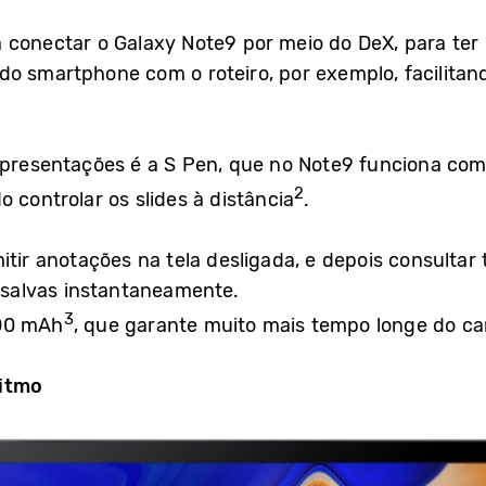
 conectar o Galaxy Note9 por meio do DeX, para te
o smartphone com o roteiro, por exemplo, facilitan
apresentações é a S Pen, que no Note9 funciona com
2
o controlar os slides à distância
.
itir anotações na tela desligada, e depois consulta
o salvas instantaneamente.
3
000 mAh
, que garante muito mais tempo longe do ca
ritmo