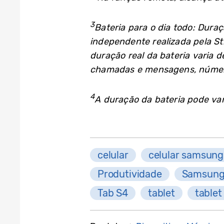
3
Bateria para o dia todo: Dura
independente realizada pela S
duração real da bateria varia d
chamadas e mensagens, número
4
A duração da bateria pode va
celular
celular samsung
Produtividade
Samsung
Tab S4
tablet
table