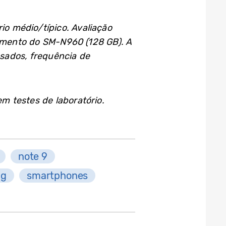
io médio/típico. Avaliação
amento do SM-N960 (128 GB). A
usados, frequência de
m testes de laboratório.
note 9
ng
smartphones