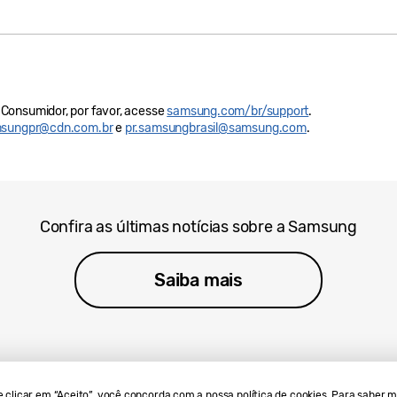
Consumidor, por favor, acesse
samsung.com/br/support
.
sungpr@cdn.com.br
e
pr.samsungbrasil@samsung.com
.
Confira as últimas notícias sobre a Samsung
Saiba mais
 e clicar em “Aceito”, você concorda com a nossa política de cookies. Para saber m