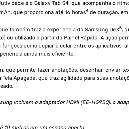
dutividade é o Galaxy Tab S4, que acompanha o ritmo 
4
mAh, que proporciona até 16 horas
de duração, em 
5
et que também traz a experiência do Samsung DeX
, 
 ou utilizado a partir do Painel Rápido. A ação perm
 funções como copiar e colar entre os aplicativos, a
eriência ainda mais eficiente.
, que permite fazer anotações, desenhar, enviar te
a Tela Apagada, que traz agilidade para suas anotaç
ueado.
ung incluem o adaptador HDMI (EE-HG950), o adapt
é 10 metros em um espaço aberto.