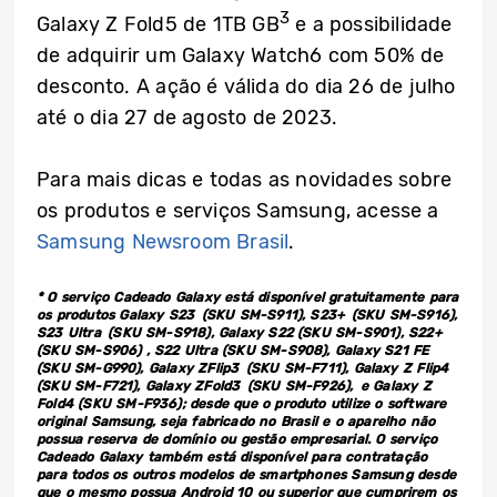
3
Galaxy Z Fold5 de 1TB GB
e a possibilidade
de adquirir um Galaxy Watch6 com 50% de
desconto. A ação é válida do dia 26 de julho
até o dia 27 de agosto de 2023.
Para mais dicas e todas as novidades sobre
os produtos e serviços Samsung, acesse a
Samsung Newsroom Brasil
.
* O serviço Cadeado Galaxy está disponível gratuitamente para
os produtos Galaxy S23 (SKU SM-S911), S23+ (SKU SM-S916),
S23 Ultra (SKU SM-S918), Galaxy S22 (SKU SM-S901), S22+
(SKU SM-S906) , S22 Ultra (SKU SM-S908), Galaxy S21 FE
(SKU SM-G990), Galaxy ZFlip3 (SKU SM-F711), Galaxy Z Flip4
(SKU SM-F721), Galaxy ZFold3 (SKU ‎SM-F926), e Galaxy Z
Fold4 (SKU SM-F936); desde que o produto utilize o software
original Samsung, seja fabricado no Brasil e o aparelho não
possua reserva de domínio ou gestão empresarial. O serviço
Cadeado Galaxy também está disponível para contratação
para todos os outros modelos de smartphones Samsung desde
que o mesmo possua Android 10 ou superior que cumprirem os