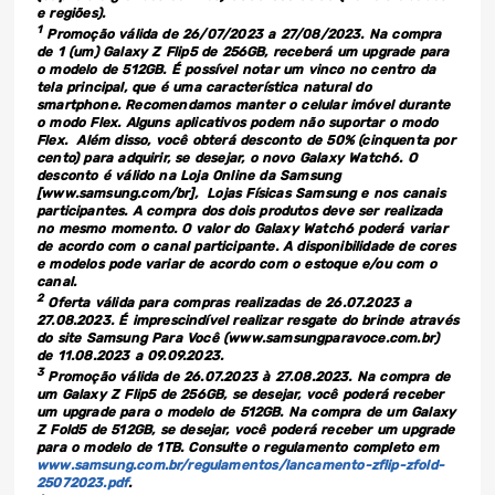
e regiões).
1
Promoção válida de 26/07/2023 a 27/08/2023. Na compra
de 1 (um) Galaxy Z Flip5 de 256GB, receberá um upgrade para
o modelo de 512GB. É possível notar um vinco no centro da
tela principal, que é uma característica natural do
smartphone. Recomendamos manter o celular imóvel durante
o modo Flex. Alguns aplicativos podem não suportar o modo
Flex. Além disso, você obterá desconto de 50% (cinquenta por
cento) para adquirir, se desejar, o novo Galaxy Watch6. O
desconto é válido na Loja Online da Samsung
[www.samsung.com/br], Lojas Físicas Samsung e nos canais
participantes. A compra dos dois produtos deve ser realizada
no mesmo momento. O valor do Galaxy Watch6 poderá variar
de acordo com o canal participante. A disponibilidade de cores
e modelos pode variar de acordo com o estoque e/ou com o
canal.
2
Oferta válida para compras realizadas de 26.07.2023 a
27.08.2023. É imprescindível realizar resgate do brinde através
do site Samsung Para Você (www.samsungparavoce.com.br)
de 11.08.2023 a 09.09.2023.
3
Promoção válida de 26.07.2023 à 27.08.2023. Na compra de
um Galaxy Z Flip5 de 256GB, se desejar, você poderá receber
um upgrade para o modelo de 512GB. Na compra de um Galaxy
Z Fold5 de 512GB, se desejar, você poderá receber um upgrade
para o modelo de 1TB. Consulte o regulamento completo em
www.samsung.com.br/regulamentos/lancamento-zflip-zfold-
25072023.pdf
.