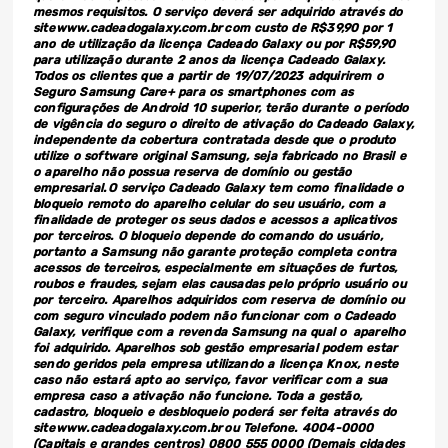
mesmos requisitos. O serviço deverá ser adquirido através do
site www.cadeadogalaxy.com.br com custo de R$39,90 por 1
ano de utilização da licença Cadeado Galaxy ou por R$59,90
para utilização durante 2 anos da licença Cadeado Galaxy.
Todos os clientes que a partir de 19/07/2023 adquirirem o
Seguro Samsung Care+ para os smartphones com as
configurações de Android 10 superior, terão durante o período
de vigência do seguro o direito de ativação do Cadeado Galaxy,
independente da cobertura contratada desde que o produto
utilize o software original Samsung, seja fabricado no Brasil e
o aparelho não possua reserva de domínio ou gestão
empresarial. O serviço Cadeado Galaxy tem como finalidade o
bloqueio remoto do aparelho celular do seu usuário, com a
finalidade de proteger os seus dados e acessos a aplicativos
por terceiros. O bloqueio depende do comando do usuário,
portanto a Samsung não garante proteção completa contra
acessos de terceiros, especialmente em situações de furtos,
roubos e fraudes, sejam elas causadas pelo próprio usuário ou
por terceiro. Aparelhos adquiridos com reserva de domínio ou
com seguro vinculado podem não funcionar com o Cadeado
Galaxy, verifique com a revenda Samsung na qual o aparelho
foi adquirido. Aparelhos sob gestão empresarial podem estar
sendo geridos pela empresa utilizando a licença Knox, neste
caso não estará apto ao serviço, favor verificar com a sua
empresa caso a ativação não funcione. Toda a gestão,
cadastro, bloqueio e desbloqueio poderá ser feita através do
site www.cadeadogalaxy.com.br ou Telefone. 4004-0000
(Capitais e grandes centros) 0800 555 0000 (Demais cidades