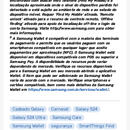
encontrado com Buscar meu Telefone (Find My Mobile) é a
localização aproximada onde o sinal do dispositivo perdido foi
detectado e está sujeito ao ambiente de rede e ao estado do
dispositivo móvel. Requer ‘Find My Mobile’ ativado, ‘Remote
unlock’ ativado para o recurso de controle remoto, ‘Offline
finding’ ativado para apoio de localização off-line e login da
conta Samsung. Visite http://www.samsung.com para obter
mais informações.
5
A Samsung Wallet é compatível com a maioria dos terminais
de pagamento e permite que os usuários paguem com os
smartphones compatíveis em qualquer lugar que aceite
pagamentos por aproximação (NFC). O Samsung Wallet está
disponível em dispositivos compatíveis com POS ou superior e
Samsung Pay. A disponibilidade de recursos pode variar
dependendo do mercado. Verifique os recursos disponíveis
para a Samsung Wallet em seu mercado abrindo o aplicativo
Wallet. O item que pode ser adicionado ao Samsung Wallet
varia de acordo com o mercado. Verifique smartphones e
cartões compatíveis, bem como mais detalhes da Samsung
Wallet em
https://www.samsung.com.br/services/wallet/
.
Cadeado Galaxy
Carnaval
Galaxy S24
Galaxy S24 Ultra
Samsung Care
Samsung Wallet
segurança
SmartThings Find