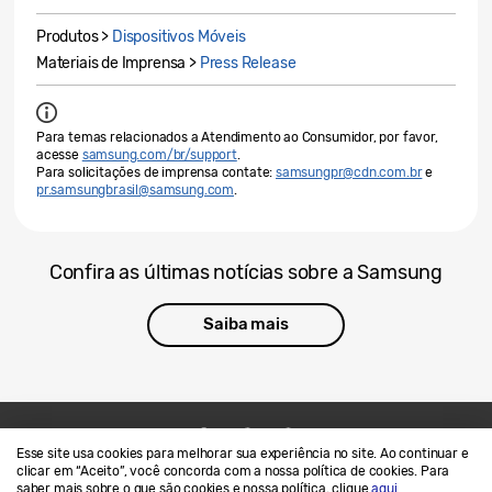
Produtos >
Dispositivos Móveis
Materiais de Imprensa >
Press Release
Para temas relacionados a Atendimento ao Consumidor, por favor,
acesse
samsung.com/br/support
.
Para solicitações de imprensa contate:
samsungpr@cdn.com.br
e
pr.samsungbrasil@samsung.com
.
Confira as últimas notícias sobre a Samsung
Saiba mais
Esse site usa cookies para melhorar sua experiência no site. Ao continuar e
Contato
SAMSUNG.COM
clicar em “Aceito”, você concorda com a nossa política de cookies. Para
saber mais sobre o que são cookies e nossa política, clique
aqui
.
Termos de Uso
Privacidade e Cookies