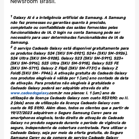
Newsroom Brasil.
1
Galaxy AI é a inteligência artificial da Samsung. A Samsung
não faz promessas ou garantias quanto à precisão,
completude ou confiabilidade das saídas fornecidas pelas
funcionalidades de IA. O login na conta Samsung pode ser
necessário para usar determinadas funcionalidades de IA da
Samsung.
2
O serviço Cadeado Galaxy está disponível gratuitamente para
os produtos Galaxy S24 (SKU SM-S921), S24+ (SKU SM-S926),
S24 Ultra (SKU SM-S928), Galaxy S23 (SKU SM-S911), S23+
(SKU SM-S916), S23 Ultra (SKU SM-S918), Galaxy S23 FE
(SKU SM-S711), Galaxy Z Flip5 (SKU SM-F731) e Galaxy Z
Fold5 (SKU SM- F946). A ativação gratuita do Cadeado Galaxy
nos produtos elegíveis é válida por 1 (um) ano contado da data
de ativação. Para produtos não elegíveis à gratuidade o
Cadeado Galaxy poderá ser adquirido através do site
www.cadeadogalaxy
.com.br nos planos: I. 1 (um) ano de
utilização da licença Cadeado Galaxy com custo R$39,90; ou II.
2 (dois) anos de utilização da licença Cadeado Galaxy com
custo de R$ 59,90. Além disso, todos os clientes que a partir de
19/07/2023 adquirirem o Seguro Samsung Care+ para os
smartphones elegíveis, terão direito de ativação do Cadeado
Galaxy no produto segurado durante o período de vigência do
seguro, independente da cobertura contratada. Para utilizar o
Cadeado Galaxy, seja por meio da oferta gratuita, do Seguro
Samsung Care+ ou da compra do serviço Cadeado Galaxy