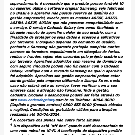
separadamente é necessário que o produto possua Android 10
ou superior, utilize o software original Samsung, seja fabricado
no Brasil e o aparelho não possua reserva de domínio ou
gestão empresarial, exceto para os modelos A035F, A035G,
A035M, A032F, A032M que não possuem compatibilidade com
o serviço. O serviço Cadeado Galaxy tem como finalidade o
bloqueio remoto do aparelho celular do seu usuário, com a
finalidade de proteger os seus dados e acessos a aplicativos
por terceiros. O bloqueio depende do comando do usuário,
portanto a Samsung não garante proteção completa contra
acessos de terceiros, especialmente em situações de furtos,
roubos e fraudes, sejam elas causadas pelo próprio usuário ou
por terceiro. Aparelhos adquiridos com reserva de domínio ou
com seguro vinculado podem não funcionar com o Cadeado
Galaxy, verifique com a revenda Samsung na qual o aparelho
foi adquirido. Aparelhos sob gestão empresarial podem estar
sendo geridos pela empresa utilizando a licença Knox, neste
caso não estará apto ao serviço, favor verificar com a sua
empresa caso a ativação não funcione. Toda a gestão,
cadastro, bloqueio e desbloqueio poderá ser feita através do
site
www.cadeadogalaxy
.com.br ou Telefone. 4004-0000
(Capitais e grandes centros) 0800 555 0000 (Demais cidades
e regiões). Condições de gratuidade válidas para ativações
realizadas até 30/06/2024.
3
A cobertura dos planos não cobre furto simples.
4
Um dispositivo está “off-line” quando está desconectado de
uma rede móvel ou Wi-Fi. A localização do dispositivo perdido