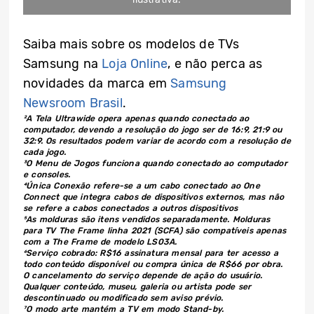
Saiba mais sobre os modelos de TVs
Samsung na
Loja Online
, e não perca as
novidades da marca em
Samsung
Newsroom Brasil
.
²A Tela Ultrawide opera apenas quando conectado ao
computador, devendo a resolução do jogo ser de 16:9, 21:9 ou
32:9. Os resultados podem variar de acordo com a resolução de
cada jogo.
³O Menu de Jogos funciona quando conectado ao computador
e consoles.
⁴Única Conexão refere-se a um cabo conectado ao One
Connect que integra cabos de dispositivos externos, mas não
se refere a cabos conectados a outros dispositivos
⁵As molduras são itens vendidos separadamente. Molduras
para TV The Frame linha 2021 (SCFA) são compatíveis apenas
com a The Frame de modelo LS03A.
⁶Serviço cobrado: R$16 assinatura mensal para ter acesso a
todo conteúdo disponível ou compra única de R$66 por obra.
O cancelamento do serviço depende de ação do usuário.
Qualquer conteúdo, museu, galeria ou artista pode ser
descontinuado ou modificado sem aviso prévio.
⁷O modo arte mantém a TV em modo Stand-by.